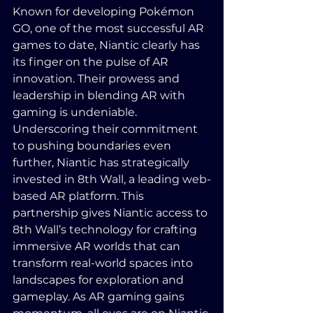
Known for developing Pokémon 
GO, one of the most successful AR 
games to date, Niantic clearly has 
its finger on the pulse of AR 
innovation. Their prowess and 
leadership in blending AR with 
gaming is undeniable. 
Underscoring their commitment 
to pushing boundaries even 
further, Niantic has strategically 
invested in 8th Wall, a leading web-
based AR platform. This 
partnership gives Niantic access to 
8th Wall’s technology for crafting 
immersive AR worlds that can 
transform real-world spaces into 
landscapes for exploration and 
gameplay. As AR gaming gains 