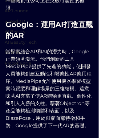
Sports
一些開創性公司正在突破可能性的極
限。
AR Lounge
Speed 3D
Google：運用AI打造直觀
AI Beauty
的AR
AI Beauty Tech
當探索結合AR和AI的潛力時，Google
DOOH
正帶領著潮流。他們創新的工具
Picbot Edge
MediaPipe提供了先進的功能，使開發
人員能夠創建互動性和響應性AR應用程
序。MediaPipe允許使用機器學習模型
實時跟蹤和理解場景的三維結構。這意
味著AI充當了使AR體驗更直觀、個性化
和引人入勝的支柱。藉著Objectron等
產品能夠檢測物體和表面，以及
BlazePose，用於跟蹤面部特徵和手
勢，Google提供了下一代AR的基礎。