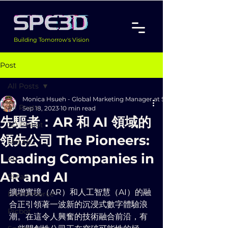
Building Tomorrow's Vision
Post
All Posts
Monica Hsueh - Global Marketing Manager at Speed 3D Inc.
All Posts
Sep 18, 2023
10 min read
先驅者：AR 和 AI 領域的
3D Picbot
領先公司 The Pioneers:
MetAR
Leading Companies in
XR
AR and AI
Retail
擴增實境（AR）和人工智慧（AI）的融
E-commerce
合正引領著一波新的沉浸式數字體驗浪
Picbot
潮。在這令人興奮的技術融合前沿，有