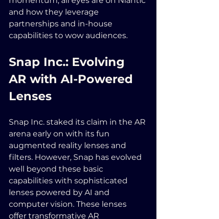
momentum, all eyes are on Niantic 
and how they leverage 
partnerships and in-house 
capabilities to wow audiences.
Snap Inc.: Evolving 
AR with AI-Powered 
Lenses 
Snap Inc. staked its claim in the AR 
arena early on with its fun 
augmented reality lenses and 
filters. However, Snap has evolved 
well beyond these basic 
capabilities with sophisticated 
lenses powered by AI and 
computer vision. These lenses 
offer transformative AR 