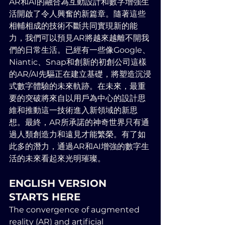
AR和AI的融合為互動設計和數字增強生
活開啟了令人興奮的新篇章。隨著這些
相輔相成的技術不斷共同實現新的能
力，我們可以預見AR將越來越離不開我
們的日常生活。已經有一些像Google、
Niantic、Snap和創新的初創公司這樣
的AR/AI先驅正在建立基礎，將塑造沉浸
式數字體驗的未來軌跡。在未來，最重
要的突破將來自以用戶為中心的設計思
維和推動這一技術進入新領域的新思
想。最終，AR所承諾的神奇世界只有通
過人類創造力和遠見才能繁榮。有了如
此多的潛力，通過AR和AI增強的數字生
活的未來看起來光明璀璨。
ENGLISH VERSION 
STARTS HERE
The convergence of augmented 
reality (AR) and artificial 